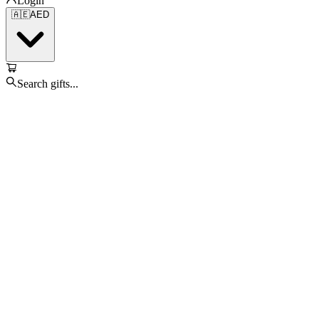
Login
🇦🇪
AED
Search gifts...