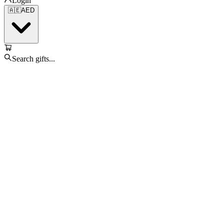
Login
🇦🇪
AED
Search gifts...